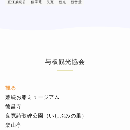
直江兼続公
積翠菴
良寛
観光
観音堂
与板観光協会
観る
兼続お船ミュージアム
徳昌寺
良寛詩歌碑公園（いしぶみの里）
楽山亭