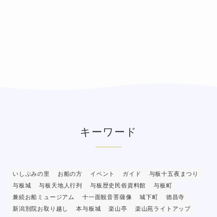
キーワード
いしぶみの里
お船の方
イベント
ガイド
与板十五夜まつり
与板城
与板天地人行列
与板歴史民俗資料館
与板町
兼続お船ミュージアム
十一面観音菩薩像
城下町
徳昌寺
新潟別院お取り越し
本与板城
楽山亭
楽山苑ライトアップ