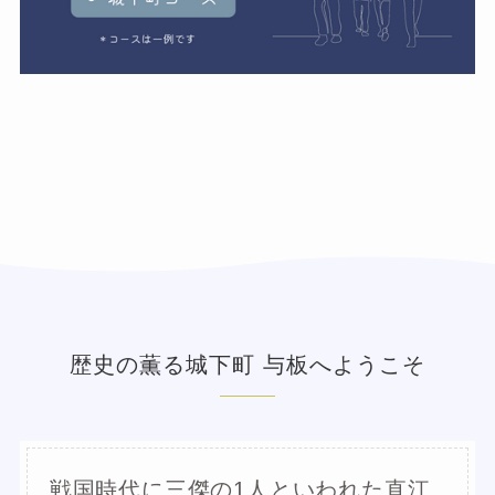
歴史の薫る城下町 与板へようこそ
戦国時代に三傑の1人といわれた直江