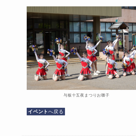
与板十五夜まつりお囃子
イベント
へ戻る