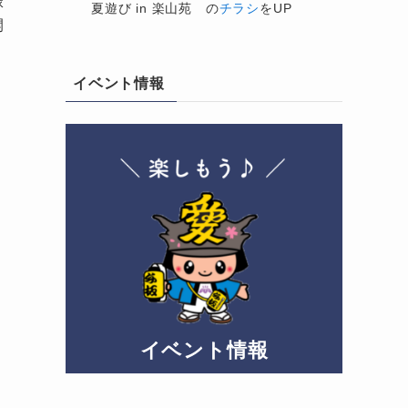
緑
夏遊び in 楽山苑 の
チラシ
をUP
開
イベント情報
イベント情報